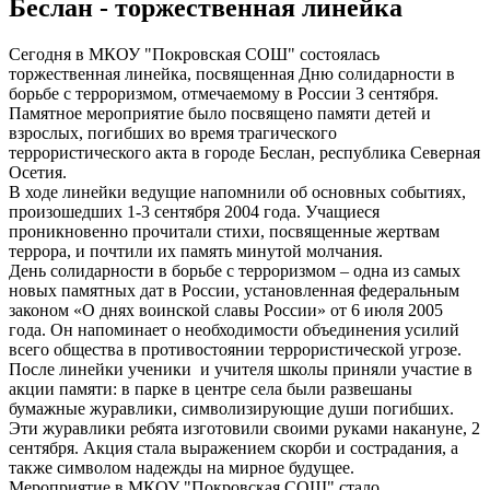
Беслан - торжественная линейка
Сегодня в МКОУ "Покровская СОШ" состоялась
торжественная линейка, посвященная Дню солидарности в
борьбе с терроризмом, отмечаемому в России 3 сентября.
Памятное мероприятие было посвящено памяти детей и
взрослых, погибших во время трагического
террористического акта в городе Беслан, республика Северная
Осетия.
В ходе линейки ведущие напомнили об основных событиях,
произошедших 1-3 сентября 2004 года. Учащиеся
проникновенно прочитали стихи, посвященные жертвам
террора, и почтили их память минутой молчания.
День солидарности в борьбе с терроризмом – одна из самых
новых памятных дат в России, установленная федеральным
законом «О днях воинской славы России» от 6 июля 2005
года. Он напоминает о необходимости объединения усилий
всего общества в противостоянии террористической угрозе.
После линейки ученики и учителя школы приняли участие в
акции памяти: в парке в центре села были развешаны
бумажные журавлики, символизирующие души погибших.
Эти журавлики ребята изготовили своими руками накануне, 2
сентября. Акция стала выражением скорби и сострадания, а
также символом надежды на мирное будущее.
Мероприятие в МКОУ "Покровская СОШ" стало