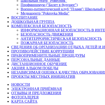
Школьный театр "Ровесник"
Профминимум ("Билет в будущее")
Военно-патриотический клуб "Пламя"/ Школьный 
Медиацентр "Pokrovka Media"
ВОСПИТАНИЕ
ДОШКОЛЬНАЯ ГРУППА
КОМПЛЕКСНАЯ БЕЗОПАСНОСТЬ
ИНФОРМАЦИОННАЯ БЕЗОПАСНОСТЬ В ИНТЕ
БЕЗОПАСНОСТЬ ДВИЖЕНИЯ
АНТИТЕРРОРИСТИЧЕСКАЯ БЕЗОПАСНОСТЬ
ПОЖАРНАЯ БЕЗОПАСНОСТЬ
СВЕДЕНИЯ ОБ ОРГАНИЗАЦИИ ОТДЫХА ДЕТЕЙ И 
ПРОТИВОДЕЙСТВИЕ КОРРУПЦИИ
ПРАВОПРИМЕНИТЕЛЬНЫЕ ПРОЦЕДУРЫ
ПЕРСОНАЛЬНЫЕ ДАННЫЕ
ДИСТАНЦИОННОЕ ОБУЧЕНИЕ
АКЦИЯ АЛЬБОМ ПОБЕДЫ
НЕЗАВИСИМАЯ ОЦЕНКА КАЧЕСТВА ОБРАЗОВАНИ
ПРОЕКТЫ МЕСТНЫХ ИНИЦИАТИВ
НОВОСТИ
ЭЛЕКТРОННАЯ ПРИЁМНАЯ
ОТЗЫВЫ И ПРЕДЛОЖЕНИЯ
ФОТОГАЛЕРЕЯ
КАРТА САЙТА