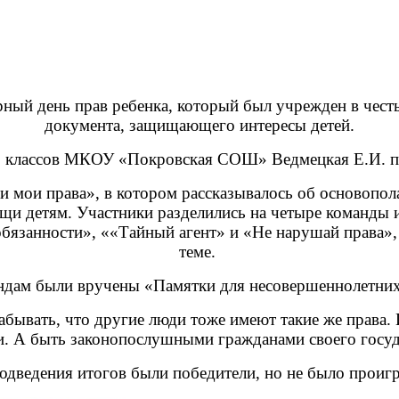
ный день прав ребенка, который был учрежден в чест
документа, защищающего интересы детей.
11 классов МКОУ «Покровская СОШ» Ведмецкая Е.И. п
и мои права», в котором рассказывалось об основоп
щи детям. Участники разделились на четыре команды и
язанности», ««Тайный агент» и «Не нарушай права», в
теме.
ндам были вручены «Памятки для несовершеннолетних 
забывать, что другие люди тоже имеют такие же права.
и. А быть законопослушными гражданами своего госуд
одведения итогов были победители, но не было проиг