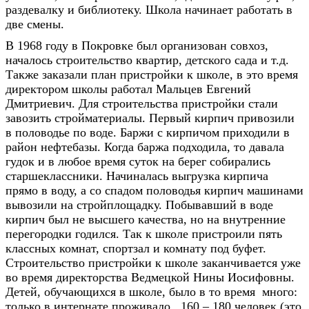
раздевалку и библиотеку. Школа начинает работать в
две смены.
В 1968 году в Покровке был организован совхоз,
началось строительство квартир, детского сада и т.д.
Также заказали план пристройки к школе, в это время
директором школы работал Мальцев Евгений
Дмитриевич. Для строительства пристройки стали
завозить стройматериалы. Первый кирпич привозили
в половодье по воде. Баржи с кирпичом приходили в
район нефтебазы. Когда баржа подходила, то давала
гудок и в любое время суток на берег собирались
старшеклассники. Начиналась выгрузка кирпича
прямо в воду, а со спадом половодья кирпич машинами
вывозили на стройплощадку. Побывавший в воде
кирпич был не высшего качества, но на внутренние
перегородки годился. Так к школе пристроили пять
классных комнат, спортзал и комнату под буфет.
Строительство пристройки к школе заканчивается уже
во время директорства Ведмецкой Нины Иосифовны.
Детей, обучающихся в школе, было в то время много:
только в интернате проживало 160 – 180 человек (это