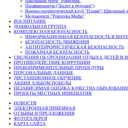
Школьный театр "Ровесник"
Профминимум ("Билет в будущее")
Военно-патриотический клуб "Пламя"/ Школьный 
Медиацентр "Pokrovka Media"
ВОСПИТАНИЕ
ДОШКОЛЬНАЯ ГРУППА
КОМПЛЕКСНАЯ БЕЗОПАСНОСТЬ
ИНФОРМАЦИОННАЯ БЕЗОПАСНОСТЬ В ИНТЕ
БЕЗОПАСНОСТЬ ДВИЖЕНИЯ
АНТИТЕРРОРИСТИЧЕСКАЯ БЕЗОПАСНОСТЬ
ПОЖАРНАЯ БЕЗОПАСНОСТЬ
СВЕДЕНИЯ ОБ ОРГАНИЗАЦИИ ОТДЫХА ДЕТЕЙ И 
ПРОТИВОДЕЙСТВИЕ КОРРУПЦИИ
ПРАВОПРИМЕНИТЕЛЬНЫЕ ПРОЦЕДУРЫ
ПЕРСОНАЛЬНЫЕ ДАННЫЕ
ДИСТАНЦИОННОЕ ОБУЧЕНИЕ
АКЦИЯ АЛЬБОМ ПОБЕДЫ
НЕЗАВИСИМАЯ ОЦЕНКА КАЧЕСТВА ОБРАЗОВАНИ
ПРОЕКТЫ МЕСТНЫХ ИНИЦИАТИВ
НОВОСТИ
ЭЛЕКТРОННАЯ ПРИЁМНАЯ
ОТЗЫВЫ И ПРЕДЛОЖЕНИЯ
ФОТОГАЛЕРЕЯ
КАРТА САЙТА