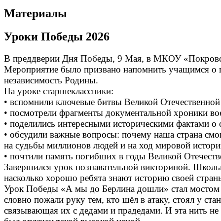
Материалы
Уроки Победы 2026
В преддверии Дня Победы, 9 Мая, в МКОУ «Покровс
Мероприятие было призвано напомнить учащимся о ге
независимость Родины.
На уроке старшеклассники:
• вспомнили ключевые битвы Великой Отечественно
• посмотрели фрагменты документальной хроники вое
• поделились интересными историческими фактами о 
• обсудили важные вопросы: почему наша страна смог
на судьбы миллионов людей и на ход мировой истори
• почтили память погибших в годы Великой Отечеств
Завершился урок познавательной викториной. Школьн
насколько хорошо ребята знают историю своей стран
Урок Победы «А мы до Берлина дошли» стал мостом м
словно пожали руку тем, кто шёл в атаку, стоял у ста
связывающая их с дедами и прадедами. И эта нить не