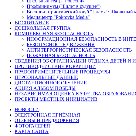
Школьный театр "Ровесник"
Профминимум ("Билет в будущее")
Военно-патриотический клуб "Пламя"/ Школьный 
Медиацентр "Pokrovka Media"
ВОСПИТАНИЕ
ДОШКОЛЬНАЯ ГРУППА
КОМПЛЕКСНАЯ БЕЗОПАСНОСТЬ
ИНФОРМАЦИОННАЯ БЕЗОПАСНОСТЬ В ИНТЕ
БЕЗОПАСНОСТЬ ДВИЖЕНИЯ
АНТИТЕРРОРИСТИЧЕСКАЯ БЕЗОПАСНОСТЬ
ПОЖАРНАЯ БЕЗОПАСНОСТЬ
СВЕДЕНИЯ ОБ ОРГАНИЗАЦИИ ОТДЫХА ДЕТЕЙ И 
ПРОТИВОДЕЙСТВИЕ КОРРУПЦИИ
ПРАВОПРИМЕНИТЕЛЬНЫЕ ПРОЦЕДУРЫ
ПЕРСОНАЛЬНЫЕ ДАННЫЕ
ДИСТАНЦИОННОЕ ОБУЧЕНИЕ
АКЦИЯ АЛЬБОМ ПОБЕДЫ
НЕЗАВИСИМАЯ ОЦЕНКА КАЧЕСТВА ОБРАЗОВАНИ
ПРОЕКТЫ МЕСТНЫХ ИНИЦИАТИВ
НОВОСТИ
ЭЛЕКТРОННАЯ ПРИЁМНАЯ
ОТЗЫВЫ И ПРЕДЛОЖЕНИЯ
ФОТОГАЛЕРЕЯ
КАРТА САЙТА