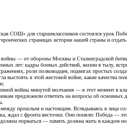
кая СОШ» для старшеклассников состоялся урок Побе
роических страницах истории нашей страны и отдать д
й войны — от обороны Москвы и Сталинградской битв
нных лет: кадры боевых действий, жизни в тылу, встр
сражениях, роли полководцев, подвигах простых солда
ла выстоять в этой жестокой войне, какие качества по
и;
енной войны минутой молчания — в этот момент в клас
икам предложили ответить на вопросы об основных да
ы.
ежду прошлым и настоящим. Вглядываясь в лица солд
нка, ждал с фронта весточки. Они поняли: Победа — это
 должна порваться — память должна жить в каждом но