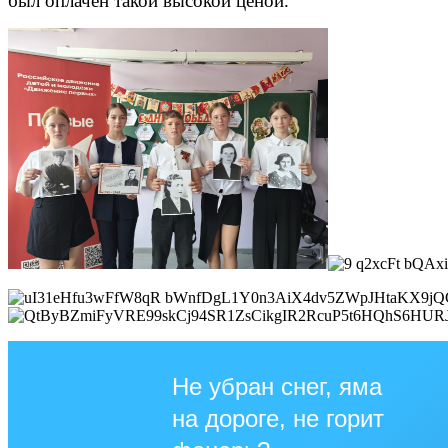
был оплачен такой высокой ценой.
Не убран снег, яма
на дороге, не горит