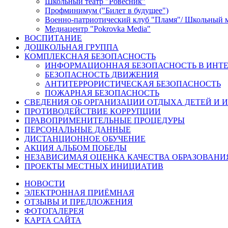
Школьный театр "Ровесник"
Профминимум ("Билет в будущее")
Военно-патриотический клуб "Пламя"/ Школьный 
Медиацентр "Pokrovka Media"
ВОСПИТАНИЕ
ДОШКОЛЬНАЯ ГРУППА
КОМПЛЕКСНАЯ БЕЗОПАСНОСТЬ
ИНФОРМАЦИОННАЯ БЕЗОПАСНОСТЬ В ИНТЕ
БЕЗОПАСНОСТЬ ДВИЖЕНИЯ
АНТИТЕРРОРИСТИЧЕСКАЯ БЕЗОПАСНОСТЬ
ПОЖАРНАЯ БЕЗОПАСНОСТЬ
СВЕДЕНИЯ ОБ ОРГАНИЗАЦИИ ОТДЫХА ДЕТЕЙ И 
ПРОТИВОДЕЙСТВИЕ КОРРУПЦИИ
ПРАВОПРИМЕНИТЕЛЬНЫЕ ПРОЦЕДУРЫ
ПЕРСОНАЛЬНЫЕ ДАННЫЕ
ДИСТАНЦИОННОЕ ОБУЧЕНИЕ
АКЦИЯ АЛЬБОМ ПОБЕДЫ
НЕЗАВИСИМАЯ ОЦЕНКА КАЧЕСТВА ОБРАЗОВАНИ
ПРОЕКТЫ МЕСТНЫХ ИНИЦИАТИВ
НОВОСТИ
ЭЛЕКТРОННАЯ ПРИЁМНАЯ
ОТЗЫВЫ И ПРЕДЛОЖЕНИЯ
ФОТОГАЛЕРЕЯ
КАРТА САЙТА