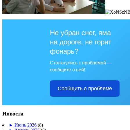
Не убран снег, яма
на дороге, не горит
фонарь?
Столкнулись с проблемой —
сообщите о ней!
Сообщить о проблеме
Новости
►
Июнь 2026
(8)