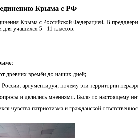
оединению Крыма с РФ
единения Крыма с Российской Федерацией. В преддвер
и для учащихся 5 –11 классов.
рыме;
от древних времён до наших дней;
и России, аргументируя, почему эти территории нераз
вопросы и делились мнениями. Было по настоящему инт
ся чувства патриотизма и гражданской ответственнос