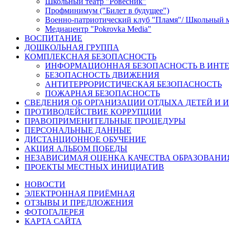
Школьный театр "Ровесник"
Профминимум ("Билет в будущее")
Военно-патриотический клуб "Пламя"/ Школьный 
Медиацентр "Pokrovka Media"
ВОСПИТАНИЕ
ДОШКОЛЬНАЯ ГРУППА
КОМПЛЕКСНАЯ БЕЗОПАСНОСТЬ
ИНФОРМАЦИОННАЯ БЕЗОПАСНОСТЬ В ИНТЕ
БЕЗОПАСНОСТЬ ДВИЖЕНИЯ
АНТИТЕРРОРИСТИЧЕСКАЯ БЕЗОПАСНОСТЬ
ПОЖАРНАЯ БЕЗОПАСНОСТЬ
СВЕДЕНИЯ ОБ ОРГАНИЗАЦИИ ОТДЫХА ДЕТЕЙ И 
ПРОТИВОДЕЙСТВИЕ КОРРУПЦИИ
ПРАВОПРИМЕНИТЕЛЬНЫЕ ПРОЦЕДУРЫ
ПЕРСОНАЛЬНЫЕ ДАННЫЕ
ДИСТАНЦИОННОЕ ОБУЧЕНИЕ
АКЦИЯ АЛЬБОМ ПОБЕДЫ
НЕЗАВИСИМАЯ ОЦЕНКА КАЧЕСТВА ОБРАЗОВАНИ
ПРОЕКТЫ МЕСТНЫХ ИНИЦИАТИВ
НОВОСТИ
ЭЛЕКТРОННАЯ ПРИЁМНАЯ
ОТЗЫВЫ И ПРЕДЛОЖЕНИЯ
ФОТОГАЛЕРЕЯ
КАРТА САЙТА