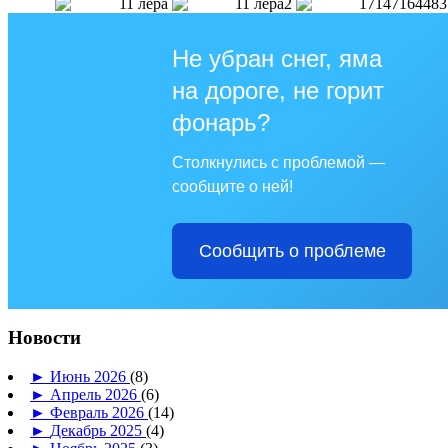
Не убран снег, яма
на дороге, не горит
фонарь?
Столкнулись с проблемой —
сообщите о ней!
Сообщить о проблеме
Новости
►
Июнь 2026
(8)
►
Апрель 2026
(6)
►
Февраль 2026
(14)
►
Декабрь 2025
(4)