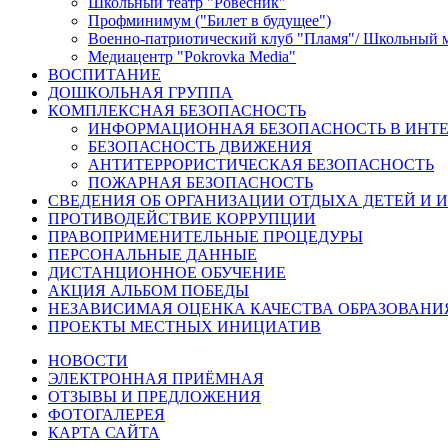
Школьный театр "Ровесник"
Профминимум ("Билет в будущее")
Военно-патриотический клуб "Пламя"/ Школьный 
Медиацентр "Pokrovka Media"
ВОСПИТАНИЕ
ДОШКОЛЬНАЯ ГРУППА
КОМПЛЕКСНАЯ БЕЗОПАСНОСТЬ
ИНФОРМАЦИОННАЯ БЕЗОПАСНОСТЬ В ИНТЕ
БЕЗОПАСНОСТЬ ДВИЖЕНИЯ
АНТИТЕРРОРИСТИЧЕСКАЯ БЕЗОПАСНОСТЬ
ПОЖАРНАЯ БЕЗОПАСНОСТЬ
СВЕДЕНИЯ ОБ ОРГАНИЗАЦИИ ОТДЫХА ДЕТЕЙ И 
ПРОТИВОДЕЙСТВИЕ КОРРУПЦИИ
ПРАВОПРИМЕНИТЕЛЬНЫЕ ПРОЦЕДУРЫ
ПЕРСОНАЛЬНЫЕ ДАННЫЕ
ДИСТАНЦИОННОЕ ОБУЧЕНИЕ
АКЦИЯ АЛЬБОМ ПОБЕДЫ
НЕЗАВИСИМАЯ ОЦЕНКА КАЧЕСТВА ОБРАЗОВАНИ
ПРОЕКТЫ МЕСТНЫХ ИНИЦИАТИВ
НОВОСТИ
ЭЛЕКТРОННАЯ ПРИЁМНАЯ
ОТЗЫВЫ И ПРЕДЛОЖЕНИЯ
ФОТОГАЛЕРЕЯ
КАРТА САЙТА