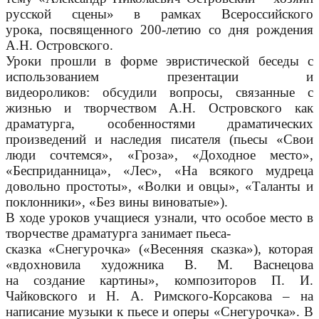
русской сцены» в рамках Всероссийского
урока,
посвященного 200-летию со дня рождения
А.Н. Островского.
Уроки прошли в форме эвристической беседы с
использованием презентации и
видеороликов:
обсудили вопросы, связанные с
жизнью и творчеством А.Н. Островского как
драматурга,
особенностями драматических
произведений и наследия писателя (пьесы «Свои
люди сочтемся»,
«Гроза», «Доходное место»,
«Бесприданница», «Лес», «На всякого мудреца
довольно простоты»,
«Волки и овцы», «Таланты и
поклонники», «Без вины виноватые»).
В ходе уроков учащиеся узнали, что особое место в
творчестве драматурга занимает пьеса-
сказка «Снегурочка» («Весенняя сказка»), которая
«вдохновила художника В. М. Васнецова
на
создание картины», композиторов П. И.
Чайковского и Н. А. Римского-Корсакова – на
написание
музыки к пьесе и оперы «Снегурочка». В