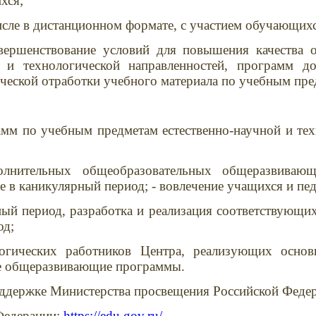
хся;
исле в дистанционном формате, с участием обучающихс
вершенствование условий для повышения качества 
 и технологической направленностей, программ до
тической отработки учебного материала по учебным пр
мм по учебным предметам естественно-научной и техн
олнительных общеобразовательных общеразвивающ
ле в каникулярный период; - вовлечение учащихся и пе
ный период, разработка и реализация соответствующих
од;
гогических работников Центра, реализующих осн
е общеразвивающие программы.
оддержке Министерства просвещения Российской Феде
Федерации:
https://edu.gov.ru/.