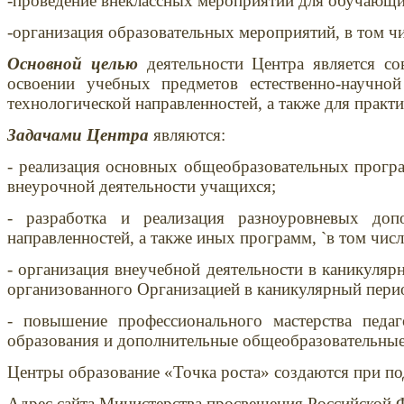
-проведение внеклассных мероприятий для обучающи
-организация образовательных мероприятий, в том ч
Основной целью
деятельности Центра является со
освоении учебных предметов естественно-научной
технологической направленностей, а также для прак
Задачами Центра
являются:
- реализация основных общеобразовательных програ
внеурочной деятельности учащихся;
- разработка и реализация разноуровневых доп
направленностей, а также иных программ, `в том чис
- организация внеучебной деятельности в каникуляр
организованного Организацией в каникулярный пери
- повышение профессионального мастерства педа
образования и дополнительные общеобразовательны
Центры образование «Точка роста» создаются при п
Адрес сайта Министерства просвещения Российской 