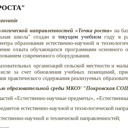
 РОСТА"
ологической направленностей «Точка роста»
на ба
льная школа" создан в
текущем учебном
году в р
ентра обр
азования естественно-научной и технологи
ение охвата обучающихся программами основного об
ьзованием современного оборудования.
азовательных организаций сельской местности и мал
числе за счет обновления учебных помещений, при
ния практического содержания реализуемых образоват
ью образовательной среды МКОУ "Покровская СОШ"
астей «Естественно-научные предметы», «Естественны
едметов естественно-научной и технологической напра
тественно-научной и технической направленностей;