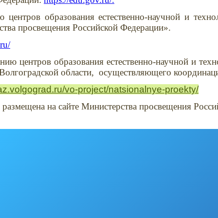
центров образования естественно-научной и технол
ства просвещения Российской Федерации».
ru/
ию центров образования естественно-научной и техно
 Волгоградской области, осуществляющего координац
raz.volgograd.ru/vo-project/natsionalnye-proekty/
размещена на сайте Министерства просвещения Росси