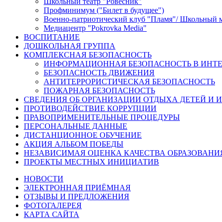
Школьный театр "Ровесник"
Профминимум ("Билет в будущее")
Военно-патриотический клуб "Пламя"/ Школьный 
Медиацентр "Pokrovka Media"
ВОСПИТАНИЕ
ДОШКОЛЬНАЯ ГРУППА
КОМПЛЕКСНАЯ БЕЗОПАСНОСТЬ
ИНФОРМАЦИОННАЯ БЕЗОПАСНОСТЬ В ИНТЕ
БЕЗОПАСНОСТЬ ДВИЖЕНИЯ
АНТИТЕРРОРИСТИЧЕСКАЯ БЕЗОПАСНОСТЬ
ПОЖАРНАЯ БЕЗОПАСНОСТЬ
СВЕДЕНИЯ ОБ ОРГАНИЗАЦИИ ОТДЫХА ДЕТЕЙ И 
ПРОТИВОДЕЙСТВИЕ КОРРУПЦИИ
ПРАВОПРИМЕНИТЕЛЬНЫЕ ПРОЦЕДУРЫ
ПЕРСОНАЛЬНЫЕ ДАННЫЕ
ДИСТАНЦИОННОЕ ОБУЧЕНИЕ
АКЦИЯ АЛЬБОМ ПОБЕДЫ
НЕЗАВИСИМАЯ ОЦЕНКА КАЧЕСТВА ОБРАЗОВАНИ
ПРОЕКТЫ МЕСТНЫХ ИНИЦИАТИВ
НОВОСТИ
ЭЛЕКТРОННАЯ ПРИЁМНАЯ
ОТЗЫВЫ И ПРЕДЛОЖЕНИЯ
ФОТОГАЛЕРЕЯ
КАРТА САЙТА