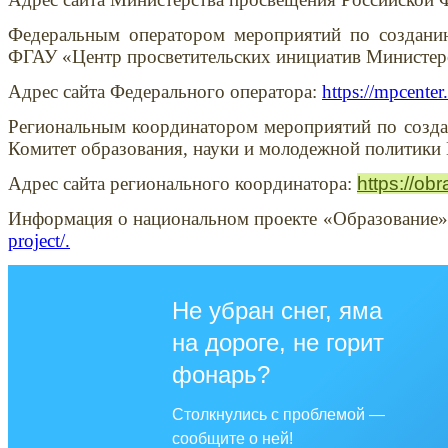
Федеральным оператором мероприятий по созданию 
ФГАУ «Центр просветительских инициатив Министер
Адрес сайта Федерального оператора:
https://mpcenter.
Региональным координатором мероприятий по создан
Комитет образования, науки и молодежной политики
Адрес сайта регионального координатора:
https://ob
Информация о национальном проекте «Образование» 
project/.
Не убран снег, яма
на дороге, не горит
фонарь?
Столкнулись с проблемой —
сообщите о ней!